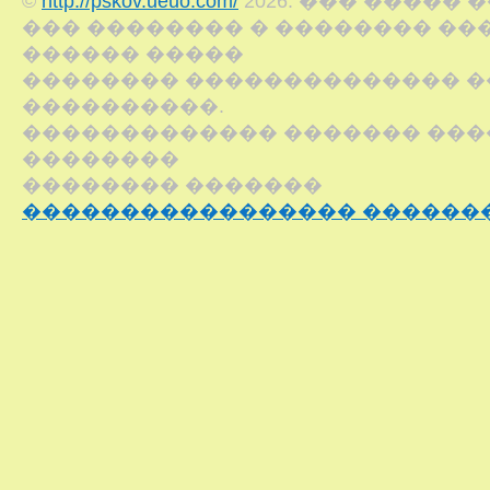
©
http://pskov.ueuo.com/
2026. ��� ����� 
��� �������� � �������� ��
������ �����
�������� �������������� �
����������.
������������� ������� ���
��������
�������� �������
����������������� ������