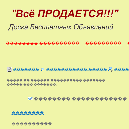
�������� ����������
���������
�������
����������� �����
����
����� �� ������ ���������� �������
����� ��� �������.
�������� ������������
��������
����������