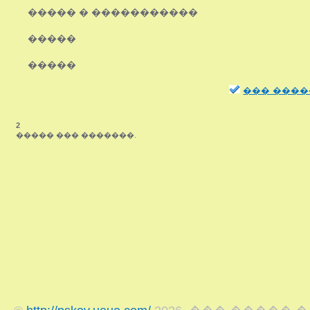
����� � �����������
�����
�����
��� ����
2
����� ��� �������.